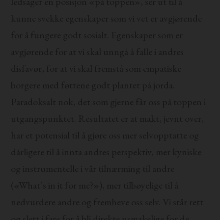
ledsager en posisjon «på toppen», ser ut til å
kunne svekke egenskaper som vi vet er avgjørende
for å fungere godt sosialt. Egenskaper som er
avgjørende for at vi skal unngå å falle i andres
disfavør, for at vi skal fremstå som empatiske
borgere med føttene godt plantet på jorda.
Paradoksalt nok, det som gjerne får oss på toppen i
utgangspunktet. Resultatet er at makt, jevnt over,
har et potensial til å gjøre oss mer selvopptatte og
dårligere til å innta andres perspektiv, mer kyniske
og instrumentelle i vår tilnærming til andre
(«What’s in it for me?»), mer tilbøyelige til å
nedvurdere andre og fremheve oss selv. Vi står rett
og slett i fare for å bli direkte usmakelige for de