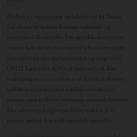
Professor i organisasjon og ledelse ved BI, Linda
Lai, skriver at makten kommer snikende, og
forandrer folk innenfra. Det moralske kompasset
svinner hen, så vel som evnen til å forstå hvordan
man virker på sine medmennesker og omgivelser
(2012). Lai hevder derfor at maktmisbruk ikke
nødvendigvis er et resultat av et kynisk, kalkulert
spill hvor intensjonen er å tråkke over andres
grenser, men heller et overtramp som makthaveren
ikke selv evner å registrere. Siden makten er så
potent, endrer den vedkommende innenfra.
Lai trekker frem føljetongen av #metoo-skandaler