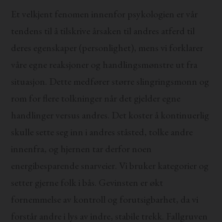
Et velkjent fenomen innenfor psykologien er vår
tendens til å tilskrive årsaken til andres atferd til
deres egenskaper (personlighet), mens vi forklarer
våre egne reaksjoner og handlingsmønstre ut fra
situasjon. Dette medfører større slingringsmonn og
rom for flere tolkninger når det gjelder egne
handlinger versus andres. Det koster å kontinuerlig
skulle sette seg inn i andres ståsted, tolke andre
innenfra, og hjernen tar derfor noen
energibesparende snarveier. Vi bruker kategorier og
setter gjerne folk i bås. Gevinsten er økt
fornemmelse av kontroll og forutsigbarhet, da vi
forstår andre i lys av indre, stabile trekk. Fallgruven