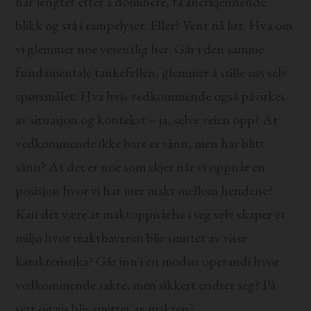
har lengtet etter å dominere, få anerkjennende
blikk og stå i rampelyset. Eller? Vent nå litt. Hva om
vi glemmer noe vesentlig her. Går i den samme
fundamentale tankefellen, glemmer å stille oss selv
spørsmålet: Hva hvis vedkommende også påvirkes
av situasjon og kontekst – ja, selve veien opp? At
vedkommende ikke bare er sånn, men har blitt
sånn? At det er noe som skjer når vi oppnår en
posisjon hvor vi har mer makt mellom hendene?
Kan det være at maktoppnåelse i seg selv skaper et
miljø hvor makthaveren blir smittet av visse
karakteristika? Går inn i en modus operandi hvor
vedkommende sakte, men sikkert endrer seg? På
sett og vis blir smittet av makten?