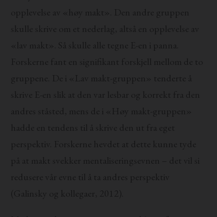
opplevelse av «høy makt». Den andre gruppen
skulle skrive om et nederlag, altså en opplevelse av
«lav makt». Så skulle alle tegne E-en i panna.
Forskerne fant en signifikant forskjell mellom de to
gruppene. De i «Lav makt-gruppen» tenderte å
skrive E-en slik at den var lesbar og korrekt fra den
andres ståsted, mens de i «Høy makt-gruppen»
hadde en tendens til å skrive den ut fra eget
perspektiv. Forskerne hevdet at dette kunne tyde
på at makt svekker mentaliseringsevnen – det vil si
redusere vår evne til å ta andres perspektiv
(Galinsky og kollegaer, 2012).