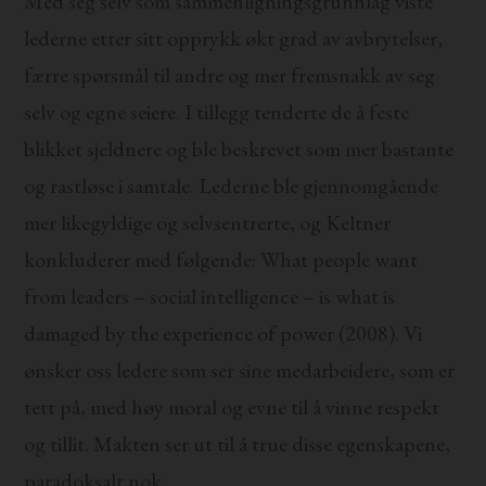
Med seg selv som sammenligningsgrunnlag viste
lederne etter sitt opprykk økt grad av avbrytelser,
færre spørsmål til andre og mer fremsnakk av seg
selv og egne seiere. I tillegg tenderte de å feste
blikket sjeldnere og ble beskrevet som mer bastante
og rastløse i samtale. Lederne ble gjennomgående
mer likegyldige og selvsentrerte, og Keltner
konkluderer med følgende: What people want
from leaders – social intelligence – is what is
damaged by the experience of power (2008). Vi
ønsker oss ledere som ser sine medarbeidere, som er
tett på, med høy moral og evne til å vinne respekt
og tillit. Makten ser ut til å true disse egenskapene,
paradoksalt nok.