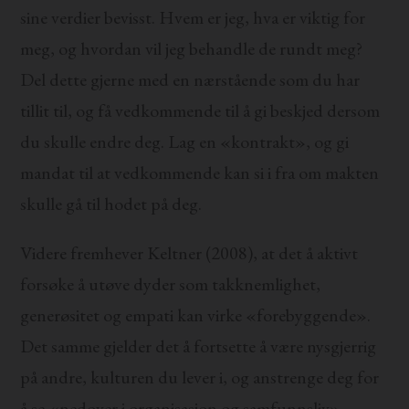
sine verdier bevisst. Hvem er jeg, hva er viktig for
meg, og hvordan vil jeg behandle de rundt meg?
Del dette gjerne med en nærstående som du har
tillit til, og få vedkommende til å gi beskjed dersom
du skulle endre deg. Lag en «kontrakt», og gi
mandat til at vedkommende kan si i fra om makten
skulle gå til hodet på deg.
Videre fremhever Keltner (2008), at det å aktivt
forsøke å utøve dyder som takknemlighet,
generøsitet og empati kan virke «forebyggende».
Det samme gjelder det å fortsette å være nysgjerrig
på andre, kulturen du lever i, og anstrenge deg for
å se «nedover i organisasjon og samfunnsliv».