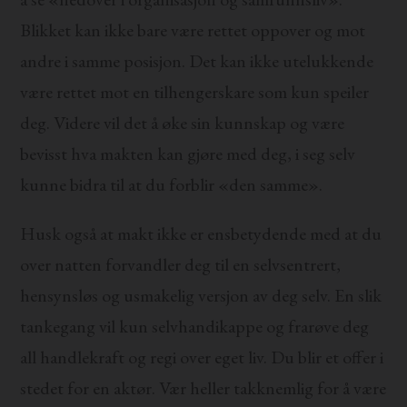
Blikket kan ikke bare være rettet oppover og mot
andre i samme posisjon. Det kan ikke utelukkende
være rettet mot en tilhengerskare som kun speiler
deg. Videre vil det å øke sin kunnskap og være
bevisst hva makten kan gjøre med deg, i seg selv
kunne bidra til at du forblir «den samme».
Husk også at makt ikke er ensbetydende med at du
over natten forvandler deg til en selvsentrert,
hensynsløs og usmakelig versjon av deg selv. En slik
tankegang vil kun selvhandikappe og frarøve deg
all handlekraft og regi over eget liv. Du blir et offer i
stedet for en aktør. Vær heller takknemlig for å være