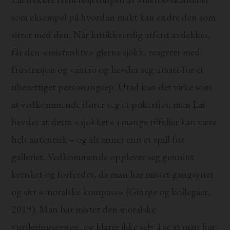
som eksempel på hvordan makt kan endre den som
sitter med den. Når kritikkverdig atferd avdekkes,
får den «mistenkte» gjerne sjokk, reagerer med
frustrasjon og vantro og hevder seg utsatt for et
uberettiget personangrep. Utad kan det virke som
at vedkommende ifører seg et pokerfjes, men Lai
hevder at dette «sjokket» i mange tilfeller kan være
helt autentisk – og alt annet enn et spill for
galleriet. Vedkommende opplever seg genuint
krenket og forferdet, da man har mistet gangsynet
og sitt «moralske kompass» (Giurge og kollegaer,
2019). Man har mistet den moralske
vurderingsevnen, og klarer ikke selv å se at man har